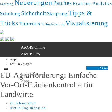
Neuerungen
Patches
Realtime-Analytics
Learning
Tipps &
Sicherheit
Schulung
Skripting
Visualisierung
Tricks
Tutorials
Virtualisierung
ArcGIS Online
ArcGIS Pro
Apps
ArcGIS Enterprise
Esri Developer
ArcGIS Living Atlas
News
EU-Agrarförderung: Einfache
Esri Developer
Apps
Vor-Ort-Flächenkontrolle für
AI in ArcGIS
Landwirte
26. Februar 2020
ArcGIS Blog Redaktion