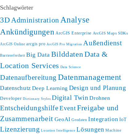
Schlagwörter
Analyse
3D
Administration
Ankündigungen
ArcGIS Enterprise
ArcGIS Maps SDKs
Außendienst
arcgis pro
ArcGIS Online
ArcGIS Pro Migration
Bilddaten
Data &
Big Data
Barrierefreiheit
Location Services
Data Science
Datenmanagement
Datenaufbereitung
Design und Planung
Datenschutz
Deep Learning
Digital Twin
Drohnen
Developer
Dictionary Styles
Freigabe und
Entscheidungshilfe
Event
Zusammenarbeit
Integration
GeoAI
IoT
Geodaten
Lizenzierung
Lösungen
Machine
Location Intelligence