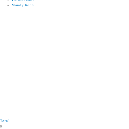
Apps
Mandy Koch
AI in Arc
Total
0