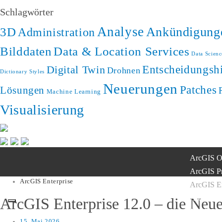
Schlagwörter
Analyse
3D
Ankündigung
Administration
Bilddaten
Data & Location Services
Data Scienc
Digital Twin
Entscheidungshi
Drohnen
Dictionary Styles
Neuerungen
Patches
Lösungen
Machine Learning
Visualisierung
ArcGIS O
ArcGIS P
ArcGIS Enterprise
ArcGIS En
ArcGIS Li
​​ArcGIS Enterprise 12.0 – die Neu
Esri Deve
15. Mai 2026