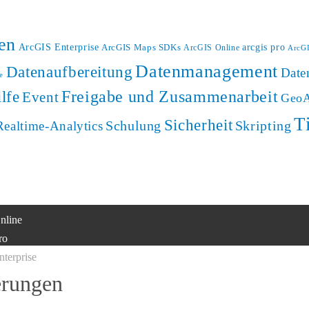
en
ArcGIS Enterprise
ArcGIS Maps SDKs
arcgis pro
ArcGIS Online
ArcGI
Datenmanagement
Datenaufbereitung
Date
e
Freigabe und Zusammenarbeit
lfe
Event
Geo
T
Sicherheit
Schulung
Skripting
Realtime-Analytics
nline
ro
terprise
ving Atlas
erungen​
loper