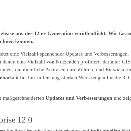
Release aus der 12-er Generation veröffentlicht. Wir fas
chnen können.​​
etet eine Vielzahl spannender Updates und Verbesserungen, 
n denen eine Vielzahl von Nutzenden profitiert, darunter GI
t:innen, die räumliche Analysen durchführen, und Entwickeln
rbarkeit
bis hin zu leistungsstarken Werkzeugen für die 3D-V
lle maßgeschneiderten
Updates und Verbesserungen
und zeig
prise 12.0
en
für Ihre Organisation einzurichten und
individuellen Kat